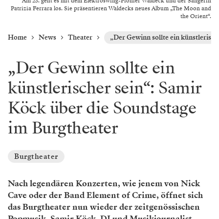
Am 25. geht es mit dem Elektroswing-Pionier Waldeck und der Sängerin
Patrizia Ferrara los. Sie präsentieren Waldecks neues Album „The Moon and
the Orient“.
Home
News
Theater
„Der Gewinn sollte ein künstlerisc
„Der Gewinn sollte ein
künstlerischer sein“: Samir
Köck über die Soundstage
im Burgtheater
Burgtheater
Nach legendären Konzerten, wie jenem von Nick
Cave oder der Band Element of Crime, öffnet sich
das Burgtheater nun wieder der zeitgenössischen
Popmusik. Samir Köck, DJ und Musikjournalist,