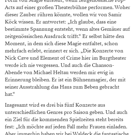
Form von Magie entsteht, wenn zeitgenössische Pop-
Acts auf einer großen Theaterbühne performen. Woher
dieser Zauber rühren könnte, wollen wir von Samir
Köck wissen. Er antwortet: „Ich glaube, dass eine
bestimmte Spannung entsteht, wenn altes Gemäuer auf
zeitgenössischen Ausdruck trifft.“ Er selbst hätte den
Moment, in dem sich diese Magie entfaltet, schon
mehrfach erlebt, erinnert er sich. „Die Konzerte von
Nick Cave und Element of Crime hier im Burgtheater
werde ich nie vergessen. Und auch die Chanson-
Abende von Michael Heltau werden mir ewig in
Erinnerung bleiben. Er ist ein Bühnenmagier, der mit
seiner Ausstrahlung das Haus zum Beben gebracht
hat.“
Insgesamt wird es drei bis fünf Konzerte aus
unterschiedlichen Genres pro Saison geben. Und auch
ein Ziel für die kommenden Spielzeiten steht bereits
fest: „Ich möchte auf jeden Fall mehr Frauen einladen.
Aber immerhin haben wir bei Waldeck die fantastische