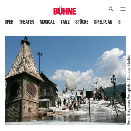
OPER
THEATER
MUSICAL
TANZ
STÜCKE
SPIELPLAN
SPIELS
Foto: Bregenzer Festspiele / Dietmar Mathis