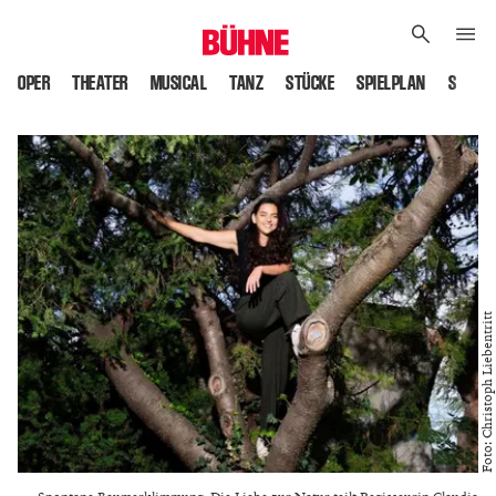
OPER
THEATER
MUSICAL
TANZ
STÜCKE
SPIELPLAN
SPIELS
Foto: Christoph Liebentritt