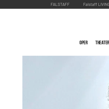
FALSTAFF
Falstaff LIVIN
OPER
THEATE