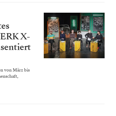
tes
WERK X-
sentiert
n von März bis
enschaft,