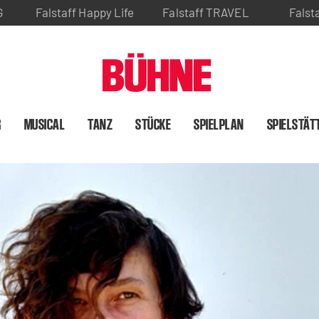
G
Falstaff Happy Life
Falstaff TRAVEL
Falst
R
MUSICAL
TANZ
STÜCKE
SPIELPLAN
SPIELSTÄT