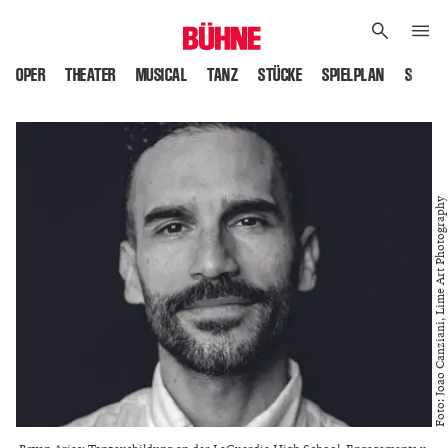
OPER
THEATER
MUSICAL
TANZ
STÜCKE
SPIELPLAN
SPIELS
Foto: Joao Canziani, Lime Art Photography