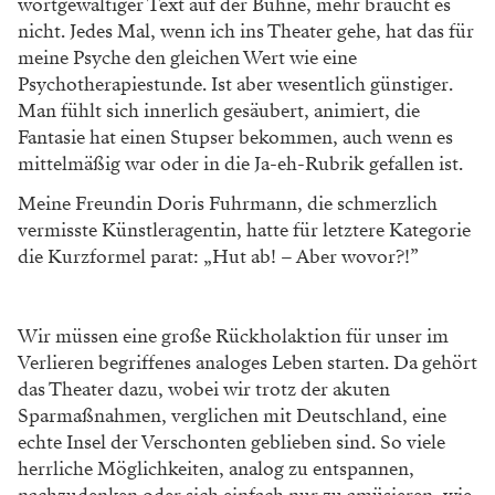
wort
gewaltiger Text auf der Bühne, mehr braucht es
nicht. Jedes
Mal, wenn ich ins Theater gehe, hat das für
meine Psyche
den gleichen Wert wie eine
Psychotherapiestunde. Ist aber
wesentlich günstiger.
Man fühlt sich innerlich gesäubert,
animiert, die
Fantasie hat einen Stupser bekommen, auch
wenn es
mittelmäßig war oder in die Ja-eh-Rubrik gefallen ist.
Meine Freundin Doris Fuhrmann, die schmerzlich
vermisste
Künstleragentin, hatte für letztere Kategorie
die Kurzformel
parat: „Hut ab! – Aber wovor?!”
Wir müssen eine große Rückholaktion für unser im
Verlieren begriffenes analoges Leben starten. Da gehört
das
Theater dazu, wobei wir trotz der akuten
Sparmaßnahmen,
verglichen mit Deutschland, eine
echte Insel der Verschonten
geblieben sind. So viele
herrliche Möglichkeiten, analog zu
entspannen,