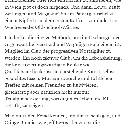
nachzudenken oder sich einfach nur zu amüsieren,
wie
in Wien gibt es doch nirgends. Und dann, Leute, kauft
Zeitungen und Magazine! So ein Papiergeraschel zu
einem
Kipferl und dem ersten Kaffee – zumindest am
Wochenende!
Old-School-Wärme.
Ich denke, die einzige Methode, um im Dschungel der
Gegenwart bei Verstand und Vergnügen zu bleiben, ist,
Mitglied im Club der progressiven Nostalgiker zu
werden.
Ein noch fiktiver Club, um die Lebenshaltung,
die kon
servierungswürdigen Relikte wie
Qualitätsmedienkonsum,
darstellende Kunst, selbst
gekochtes Essen, Museumsbesuche
und Echtleben-
Treffen mit seinen Freunden zu kultivieren,
gleichzeitig aber natürlich nicht nur zur
Teilalphabetisierung,
was digitales Leben und KI
betrifft, zu neigen.
Man muss den Feind kennen, um ihn zu schlagen, und
Cringe Bunnies wie Jeff Bezos, der zuerst die