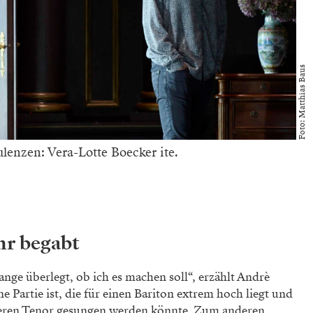
Foto: Matthias Baus
lenzen: Vera-Lotte Boecker ite.
hr begabt
lange überlegt, ob ich es machen soll“, erzählt Andrè
e Partie ist, die für einen Bariton extrem hoch liegt und
feren Tenor gesungen werden könnte. Zum anderen