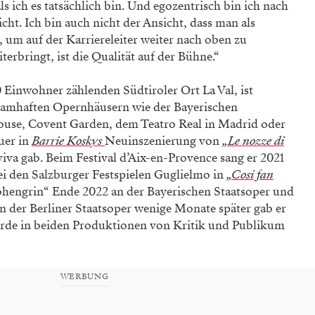
ls ich es tatsächlich bin. Und egozentrisch bin ich nach
cht. Ich bin auch nicht der Ansicht, dass man als
, um auf der Karriereleiter weiter nach oben zu
erbringt, ist die Qualität auf der Bühne.“
Einwohner zählenden Südtiroler Ort La Val, ist
 namhaften Opernhäusern wie der Bayerischen
use, Covent Garden, dem Teatro Real in Madrid oder
uer in
Barrie Koskys
Neuinszenierung von
„Le nozze di
iva gab. Beim Festival d’Aix-en-Provence sang er 2021
ei den Salzburger Festspielen Guglielmo in
„Cosi fan
ohengrin“ Ende 2022 an der Bayerischen Staatsoper und
 der Berliner Staatsoper wenige Monate später gab er
rde in beiden Produktionen von Kritik und Publikum
WERBUNG