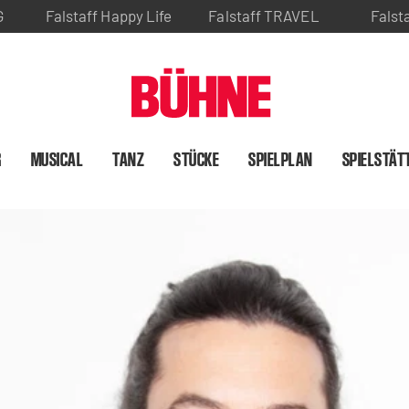
G
Falstaff Happy Life
Falstaff TRAVEL
Falst
R
MUSICAL
TANZ
STÜCKE
SPIELPLAN
SPIELSTÄT