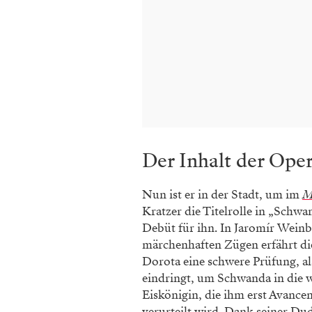
Der Inhalt der Ope
Nun ist er in der Stadt, um im
M
Kratzer die Titelrolle in „Schwa
Debüt für ihn. In Jaromír
Weinbe
märchenhaften Zügen erfährt di
Dorota eine schwere Prüfung, al
eindringt, um Schwanda in die w
Eiskönigin, die ihm erst Avan
verurteilt wird. Dank seiner Dud