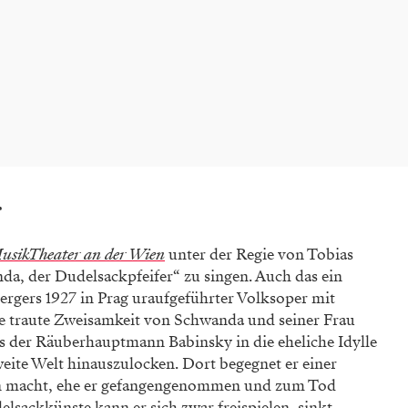
r
usikTheater an der Wien
unter der Regie von Tobias
nda, der Dudelsackpfeifer“ zu singen. Auch das ein
rgers 1927 in Prag uraufgeführter Volksoper mit
e traute Zweisamkeit von Schwanda und seiner Frau
s der Räuberhauptmann Babinsky in die eheliche Idylle
eite Welt hinauszulocken. Dort begegnet er einer
cen macht, ehe er gefangengenommen und zum Tod
elsackkünste kann er sich zwar freispielen, sinkt