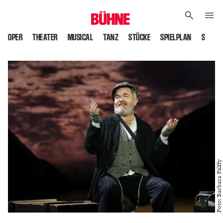
OPER
THEATER
MUSICAL
TANZ
STÜCKE
SPIELPLAN
SPIELS
Foto: Barbara Pálffy