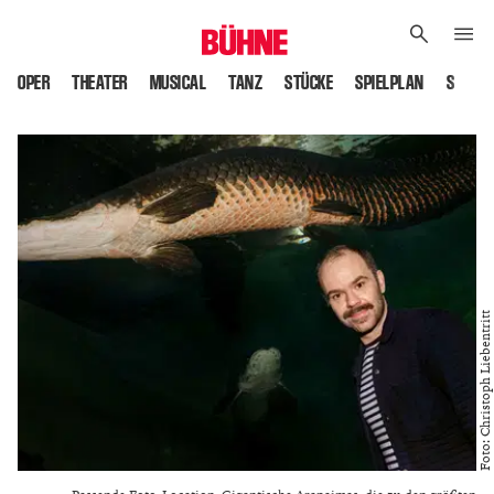
OPER
THEATER
MUSICAL
TANZ
STÜCKE
SPIELPLAN
SPIELS
Foto: Christoph Liebentritt