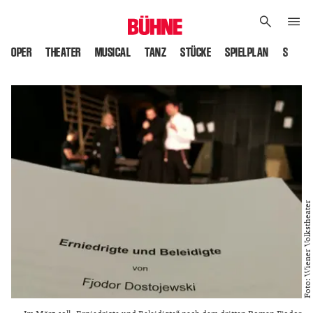
OPER
THEATER
MUSICAL
TANZ
STÜCKE
SPIELPLAN
SPIELS
Foto: Wiener Volkstheater