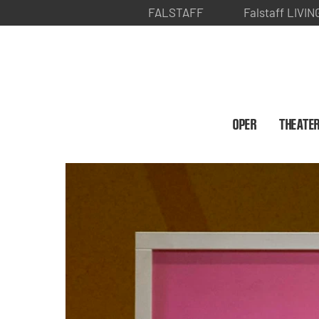
FALSTAFF
Falstaff LIVIN
OPER
THEATE