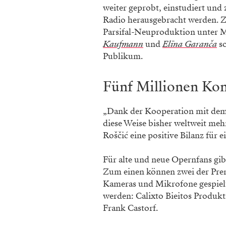
weiter geprobt, einstudiert und
Radio herausgebracht werden. Zu
Parsifal-Neuproduktion unter M
Kaufmann
und
Elīna Garanča
so
Publikum.
Fünf Millionen Ko
„Dank der Kooperation mit de
diese Weise bisher weltweit mehr
Roščić eine positive Bilanz für 
Für alte und neue Opernfans gib
Zum einen können zwei der Premi
Kameras und Mikrofone gespiel
werden: Calixto Bieitos Produk
Frank Castorf.