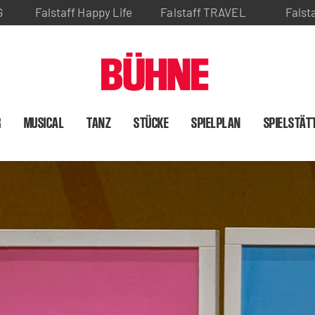
G
Falstaff Happy Life
Falstaff TRAVEL
Falst
R
MUSICAL
TANZ
STÜCKE
SPIELPLAN
SPIELSTÄT