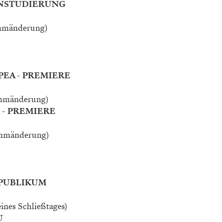
INSTUDIERUNG
ammänderung)
PEA - PREMIERE
ammänderung)
 - PREMIERE
rammänderung)
 PUBLIKUM
eines Schließtages)
U