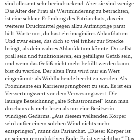
sind allesamt sehr
beeindruckend. Aber sie sind wenige.
Das Alter der Frau als
Wertminderung zu betrachten,
ist eine schlaue Erfindung
des Patriarchats, das ein
weiteres Druckmittel gegen allzu
Aufmüpfige parat
hält. Warte nur, du hast ein imaginäres
Ablaufdatum.
Und zwar eines, das dich so viel früher zur
Strecke
bringt, als dein wahres Ablaufdatum könnte. Du
sollst
prall sein und funktionieren, ein gefälliges Gefäß sein,
und wenn das Gefäß nicht mehr befüllt werden kann,
bist
du wertlos. Der alten Frau wird nur ein Wert
eingeräumt:
als Wohlhabende beerbt zu werden. Als
Prominente ein
Karrieresprungbrett zu sein. Es ist ein
Verwertungswert
vor dem Verwesungswert. Die
launige Bezeichnung „alte
Schastrommel“ kann man
durchaus als mehr lesen als nur
eine Besitzerin
windigen Gedärms. „Aus diesem welkenden
Körper
wird außer einem solchen Wind nichts mehr
ent
springen“, raunt das Pariarchat. „Dieser Körper ist
an seinem
reproduktiven Ende. Er ist verzichtbar.“ Das