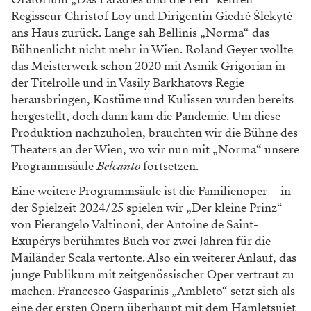
Regisseur Christof Loy und Dirigentin Giedrė Šlekytė
ans Haus zurück. Lange sah Bellinis „Norma“ das
Bühnenlicht nicht mehr in Wien. Roland Geyer wollte
das Meisterwerk schon 2020 mit Asmik Grigorian in
der Titelrolle und in Vasily Barkhatovs Regie
herausbringen, Kostüme und Kulissen wurden bereits
hergestellt, doch dann kam die Pandemie. Um diese
Produktion nachzuholen, brauchten wir die Bühne des
Theaters an der Wien, wo wir nun mit „Norma“ unsere
Programmsäule
Belcanto
fortsetzen.
Eine weitere Programmsäule ist die Familienoper – in
der Spielzeit 2024/25 spielen wir „Der kleine Prinz“
von Pierangelo Valtinoni, der Antoine de Saint-
Exupérys berühmtes Buch vor zwei Jahren für die
Mailänder Scala vertonte. Also ein weiterer Anlauf, das
junge Publikum mit zeitgenössischer Oper vertraut zu
machen. Francesco Gasparinis „Ambleto“ setzt sich als
eine der ersten Opern überhaupt mit dem Hamletsujet