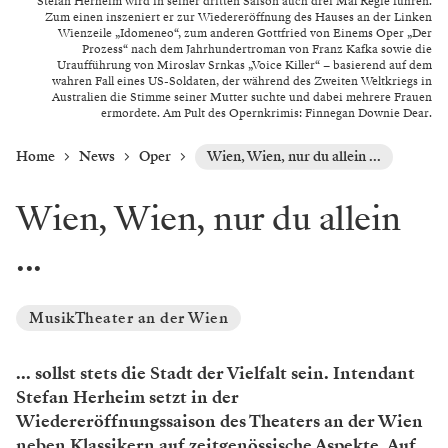
Stefan Herheim wird in seiner dritten Saison auch drei Mal Regie führen.
Zum einen inszeniert er zur Wiedereröffnung des Hauses an der Linken
Wienzeile „Idomeneo“, zum anderen Gottfried von Einems Oper „Der
Prozess“ nach dem Jahrhundertroman von Franz Kafka sowie die
Uraufführung von Miroslav Srnkas „Voice Killer“ – basierend auf dem
wahren Fall eines US-Soldaten, der während des Zweiten Weltkriegs in
Australien die Stimme seiner Mutter suchte und dabei mehrere Frauen
ermordete. Am Pult des Opernkrimis: Finnegan Downie Dear.
Home
News
Oper
Wien, Wien, nur du allein ...
Wien, Wien, nur du allein
...
MusikTheater an der Wien
... sollst stets die Stadt der Vielfalt sein. Intendant
Stefan Herheim setzt in der
Wiedereröffnungssaison des Theaters an der Wien
neben Klassikern auf zeitgenössische Aspekte. Auf