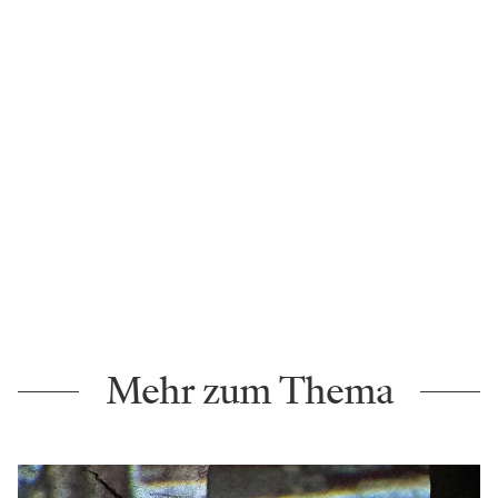
Ich liebe es – aber ist Oper grundsätzlich nicht
einfach nur großer Kitsch, vor allem bei Puccini,
Verdi und Co?
(Lacht.)
Das kommt darauf an. Wenn man es kitschig
machen will, wird es einem sehr einfach gemacht. Man
öffnet die Tür – und es wird Kitsch. Aber wenn man
etwas anderes findet in diesem alten – ich sage bewusst
nicht altmodischen – Medium, ja dann … Oper ist am
Ende des Tages nichts anderes als ein Medium, so wie
es viele andere Medien auch gibt. Und wie all diese
Medien dient es der Kommunikation, um Menschen
einander näherzubringen, um eine Gemeinschaft zu
bilden.
Hier spielt das Leben: Jetzt zum
BÜHNE-Newsletter anmelden!