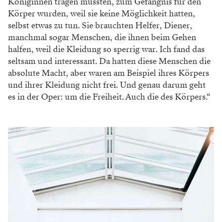
Kirill Serebrennikov, geboren in Rostow am Don,
arbeitete u. a. am Bolschoi- und am Mariinski-
Theater, an der Komischen Oper Berlin, für die
Wiener Festwochen, er drehte preisgekrönte Filme
(Cannes, Locarno) und wurde 2017 von Putin zuerst
verhaftet und dann zu Hausarrest ­verurteilt – von
dort aus inszenierte er u. a. via Video 2021 den
„Parsifal“ in Wien. Im Jänner 2022 konnte er
ausreisen und lebt seitdem in Berlin im Exil. Das
Foto entstand am Dach der Wiener Staatsoper.
Gefängnisse aller Art
Kirill Serebrennikov lässt die Oper in einem Institut
für Kostümbild spielen. Monatelang hat er historische
Webtechniken studiert und die Kleidung der
Hauptrollen nachbauen lassen, deren Ankleiden eine
ewige Prozedur ist.