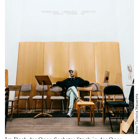
„Wir werden sehr genaue Repliken aller historischen
Originalkostüme ma­chen. Zur Veranschaulichung:
Jedes dieser Kostüme wird in sieben Kisten gelagert
werden. Es war ziemlich beeindruckend für mich, als
ich herausfand, dass alle Kostüme, die die Könige und
Königinnen tragen mussten, zum Gefängnis für den
Körper wurden, weil sie keine Möglichkeit hatten,
selbst etwas zu tun. Sie brauchten Helfer, Diener,
manchmal sogar Menschen, die ihnen beim Gehen
halfen, weil die Kleidung so sperrig war. Ich fand das
seltsam und interessant. Da hatten diese Menschen die
absolute Macht, aber waren am Beispiel ihres Körpers
und ihrer Kleidung nicht frei. Und genau darum geht
es in der Oper: um die Freiheit. Auch die des Körpers.“