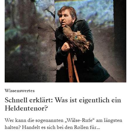
Ihre E-Mail-Adresse
Mit meiner Anmeldung erkläre ich mich einverstanden, dass die Falstaff
Verlags-Gesellschaft m.b.H. meine Daten zur Serviceverbesserung und zum
Versand des Newsletters speichert und verarbeitet. Ich kann den Newsletter
jederzeit per Abmeldelink im Newsletter oder formlos per E-Mail an
widerruf@falstaff.com
abbestellen. Weitere Informationen über die
Verarbeitung personenbezogener Daten finde ich in der
Datenschutzerklärung
.
NEWSLETTER ABONNIEREN
Zu den
Spielterminen von „Don
Carlo“ in der Wiener Staatsoper!