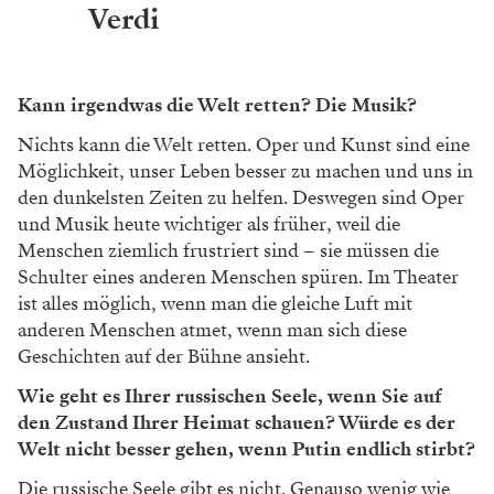
haben ein paar Dreharbeiten für den Verdi und werden
dabei sehr tief und nahe an die Textur des Kostüms
und die Oberflächen der Haut herangehen – wir gehen
damit auch tief in die Natur der Person hinein. Es geht
uns um das tiefe und enge Verständnis der Natur.
Man kann die Idee der Freiheit nicht verstehen, ohne
die Idee der Natur der Person und der Natur des
Volkes zu begreifen.
Sind die Menschen zu dumm oder zu faul für den
Frieden und die Freiheit?
Hören Sie: Es ist besser, das Wort „dumm“ nicht zu
benutzen. Es ist besser zu sagen: „Mangel an Bildung“.
Das Hauptproblem, unserer Zeit ist die Unwissenheit.
… nur Unwissenheit?
Die Menschen wissen nichts über sich selbst. Sie
wissen nichts über ihr Leben und die Natur und wie
eine Gesellschaft aussehen könnte. Es gibt Menschen,