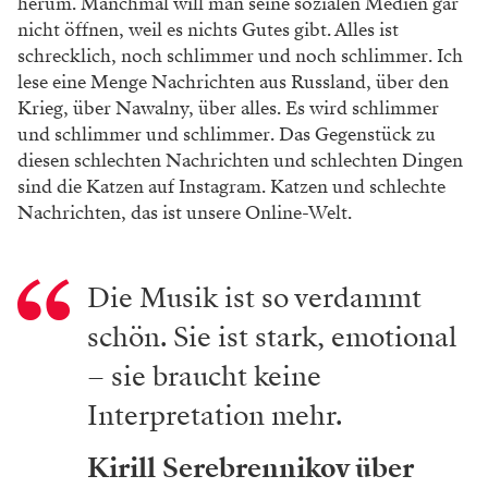
Sie haben bereits in „Parsifal“ sehr dezent
Videozuspielungen eingebaut, um etwas
eingerostete Libretti-Passagen neu und schneller zu
erzählen. Was erwartet uns bei „Don Carlo“?
Ich komme aus dem Theater, ich habe Theater gelernt
und erst danach auch fürs Kino gearbeitet. Ich erwähne
das nur, weil manche glauben, es sei umgekehrt. Wir