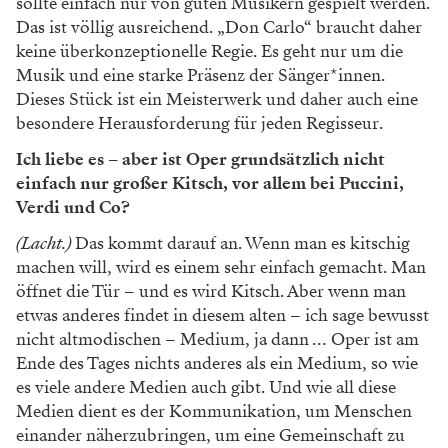
diesen schlechten Nachrichten und schlechten Dingen
sind die Katzen auf Instagram. Katzen und schlechte
Nachrichten, das ist unsere Online-Welt.
Die Musik ist so verdammt
schön. Sie ist stark, emotional
– sie braucht keine
Interpretation mehr.
Kirill Serebrennikov über
Verdi
Kann irgendwas die Welt retten? Die Musik?
Nichts kann die Welt retten. Oper und Kunst sind eine