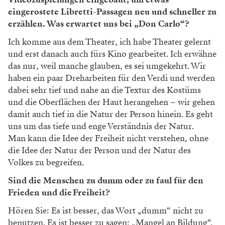
Foto: Victoria Nazarova
Im Dach der Oper. Sechster Stock in der Oper,
Eberhard-Waechter- Probebühne: Hier entstand
dieses Foto von Regisseur Kirill Serebrennikov.
Was bedeutet Freiheit für Sie?
Ich weiß recht gut, was Freiheit ist, weil ich vor allem
weiß, was die Abwesenheit von Freiheit bedeutet.
Freiheit ist nicht nur das Fehlen von Regeln und
Vorschriften. Es ist nicht nur die Abwesenheit von
Gefängnissen und Mauern um dich herum. Freiheit ist
eine besondere Haltung, es bedeutet auch, sicher zu
sein. Man ist nicht frei, wenn man nicht sicher ist,