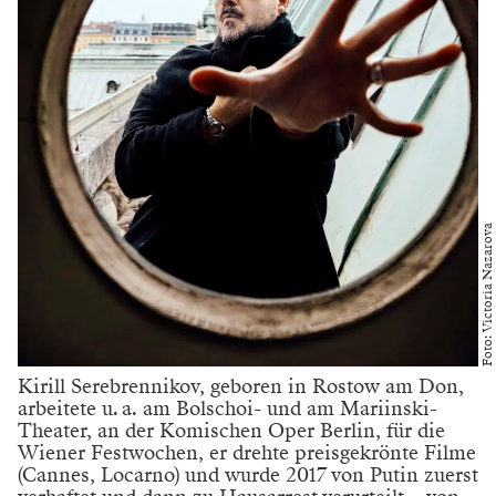
melancholisch und düster. Ausgenommen einige
wenige Szenen wie das Sich-ineinander-Verlieben von
Don Carlo und Elisabetta im ersten Akt. Daraus
entsteht auch das Drama. Denn – so der Inhalt in
einem Satz: Der spanische Thronfolger Don Carlo
verliert seine Braut Elisabetta aus politischen Gründen
an seinen Vater Filippo II., den spanischen König, und
über all dem schwebt drohend die Inquisition. Sie
sehen – alles angerichtet fürs Heute: Es geht um eine
Diktatur, die einer chauvinistischen,
fundamentalistischen Religion ausgeliefert ist.