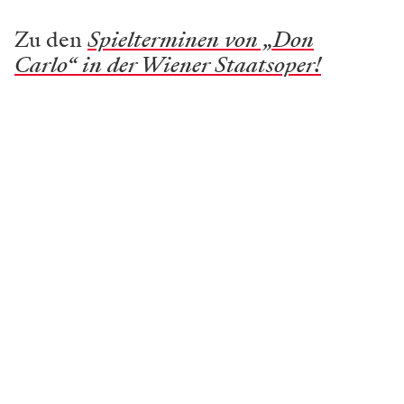
habe nur mehr eine Verbindung zu Russland: Mein
Vater lebt noch dort, er ist 90 Jahre alt. Wir
telefonieren täglich, und ich versuche, ihm zu erklären,
was in meinem Leben gerade so passiert. Mein Zuhause
ist mittlerweile meine Arbeit und jene Orte, an denen
ich Regie führe. Ich bin zufrieden mit meinen
Arbeitsplätzen – also auch mit meinem Zuhause.
Was kann Verdi, was andere Komponisten nicht
können?
Die Musik ist so verdammt schön. Sie ist stark,
emotional – sie braucht keine Interpretation mehr. Sie
sollte einfach nur von guten Musikern gespielt werden.
Das ist völlig ausreichend. „Don Carlo“ braucht daher
keine überkonzeptionelle Regie. Es geht nur um die
Musik und eine starke Präsenz der Sänger*innen.
Dieses Stück ist ein Meisterwerk und daher auch eine
besondere Herausforderung für jeden Regisseur.