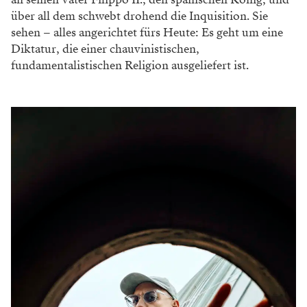
Damit verfügt das Repertoire der Wiener Staatsoper
dann über einen unglaublichen Luxus, nämlich über
zwei Varianten der Oper. Außerdem gibt es noch die
„Don Carlos“-Variante mit fünf Akten von
Peter
Konwitschny
von 2004, bei deren Premiere die Gegner
des Regietheaters dermaßen durchdrehten, dass die
Aufführung vor dem Abbruch stand. Einer der
Gründe: die pantomimische Umsetzung der Ballett-
Szene, die Verdi (unwillig und daher musikalisch auch
nicht besonders aufregend) für die französische
Variante komponiert hatte. Ballett ist in der Mailänder
Version raus.
Übrigens: Sieben Varianten gibt es von der Oper. Verdi
hat sie immer wieder umgearbeitet. Und die Musik?
Für Verdis Verhältnisse ist sie ungewöhnlich