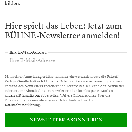
Möglichkeit, unser Leben besser zu machen und uns in
den dunkelsten Zeiten zu helfen. Deswegen sind Oper
und Musik heute wichtiger als früher, weil die
Menschen ziemlich frustriert sind – sie müssen die
Schulter eines anderen Menschen spüren. Im Theater
ist alles möglich, wenn man die gleiche Luft mit
anderen Menschen atmet, wenn man sich diese
Geschichten auf der Bühne ansieht.
Wie geht es Ihrer russischen Seele, wenn Sie auf
den Zustand Ihrer Heimat schauen? Würde es der
Welt nicht besser gehen, wenn Putin endlich stirbt?
Die russische Seele gibt es nicht. Genauso wenig wie
eine griechische Seele oder eine österreichische Seele.
Ich glaube nicht daran. Es ist ein Mythos und eine
künstlerische Übertreibung. Und zu Putin: Ich will
nicht über den Tod von Menschen nachdenken. Die
Geschichte zeigt, dass viele Diktatoren ein langes
Leben hatten. Putin hat eine dunkle Zeit begonnen. Ich