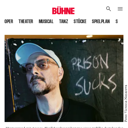
OPER
THEATER
MUSICAL
TANZ
STÜCKE
SPIELPLAN
SPIELS
Foto: Victoria Nazarova