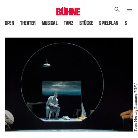
OPER
THEATER
MUSICAL
TANZ
STÜCKE
SPIELPLAN
SPIELS
Foto: Herwig Prammer/VBW