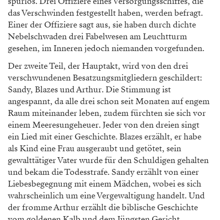
spurlos. Drei Offiziere eines Versorgungsschiffes, die
das Verschwinden festgestellt haben, werden befragt.
Einer der Offiziere sagt aus, sie haben durch dichte
Nebelschwaden drei Fabelwesen am Leuchtturm
gesehen, im Inneren jedoch niemanden vorgefunden.
Der zweite Teil, der Hauptakt, wird von den drei
verschwundenen Besatzungsmitgliedern geschildert:
Sandy, Blazes und Arthur. Die Stimmung ist
angespannt, da alle drei schon seit Monaten auf engem
Raum miteinander leben, zudem fürchten sie sich vor
einem Meeresungeheuer. Jeder von den dreien singt
ein Lied mit einer Geschichte. Blazes erzählt, er habe
als Kind eine Frau ausgeraubt und getötet, sein
gewalttätiger Vater wurde für den Schuldigen gehalten
und bekam die Todesstrafe. Sandy erzählt von einer
Liebesbegegnung mit einem Mädchen, wobei es sich
wahrscheinlich um eine Vergewaltigung handelt. Und
der fromme Arthur erzählt die biblische Geschichte
vom goldenen Kalb und dem Jüngsten Gericht.