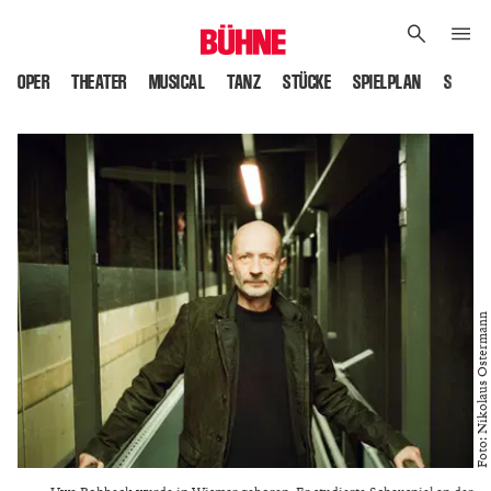
OPER
THEATER
MUSICAL
TANZ
STÜCKE
SPIELPLAN
SPIELS
Foto: Nikolaus Ostermann