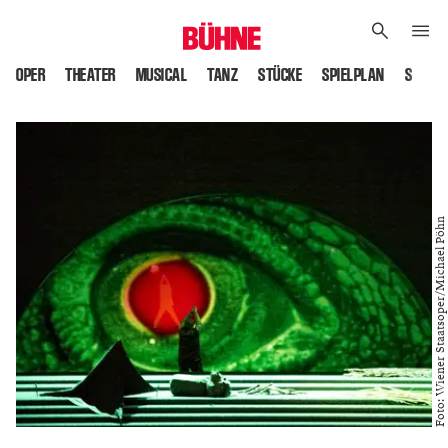
OPER
THEATER
MUSICAL
TANZ
STÜCKE
SPIELPLAN
SPIELS
Foto: Wiener Staatsoper/Michael Pöhn