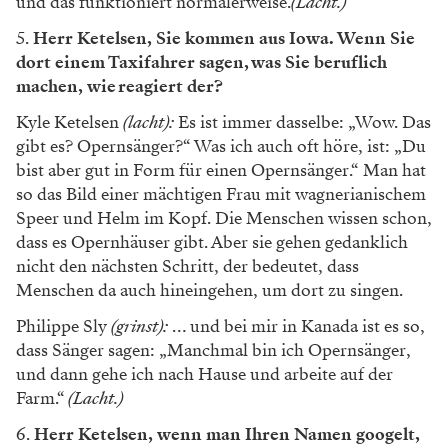
und das funktioniert normalerweise.
(Lacht.)
5.
Herr Ketelsen, Sie kommen aus Iowa. Wenn Sie
dort einem Taxifahrer sagen, was Sie beruflich
machen, wie reagiert der?
Kyle Ketelsen
(lacht):
Es ist immer dasselbe: „Wow. Das
gibt es? Opernsänger?“ Was ich auch oft höre, ist: „Du
bist aber gut in Form für einen Opernsänger.“ Man hat
so das Bild einer mächtigen Frau mit wagnerianischem
Speer und Helm im Kopf. Die Menschen wissen schon,
dass es Opernhäuser gibt. Aber sie gehen gedanklich
nicht den nächsten Schritt, der bedeutet, dass
Menschen da auch hineingehen, um dort zu singen.
Philippe Sly
(grinst):
… und bei mir in Kanada ist es so,
dass Sänger sagen: „Manchmal bin ich Opernsänger,
und dann gehe ich nach Hause und arbeite auf der
Farm.“
(Lacht.)
6.
Herr Ketelsen, wenn man Ihren Namen googelt,