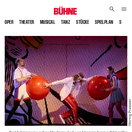
OPER
THEATER
MUSICAL
TANZ
STÜCKE
SPIELPLAN
SPIELS
Herwig Prammer