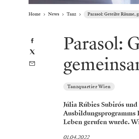
Home
News
Tanz
Parasol: Geteilte Räume,
Parasol: 
gemeinsa
Tanzquartier Wien
Júlia Rúbies Subirós und 
Ausbildungsprogramms Pa
Leben gerufen wurde. Wi
01.04.2022