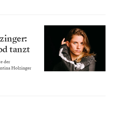
zinger:
od tanzt
te der
entina Holzinger