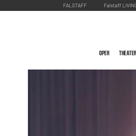
FALSTAFF
Falstaff LIVIN
OPER
THEATE