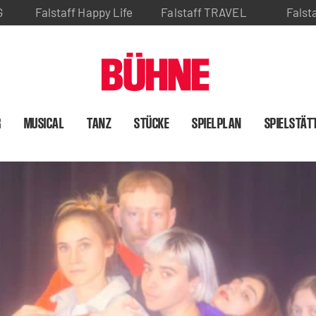
G
Falstaff Happy Life
Falstaff TRAVEL
Falst
R
MUSICAL
TANZ
STÜCKE
SPIELPLAN
SPIELSTÄT