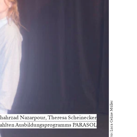
Foto: Luca Celine Müller
, Shahrzad Nazarpour, Theresa Scheinecker
bezahlten Ausbildungsprogramms PARASOL