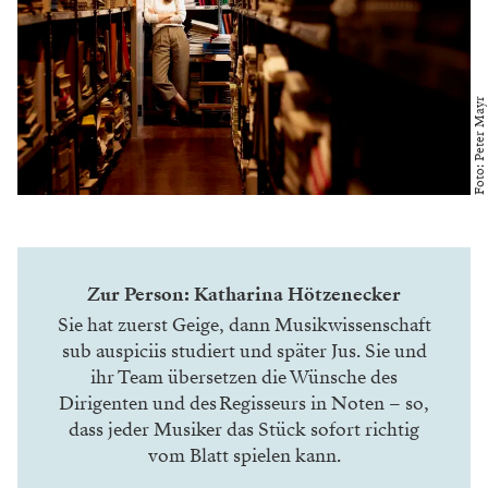
Foto: Peter Mayr
Dieser Radiergummi ist ein Vermögen wert.
Katharina Hötzenecker mit dem elektrischen
Radiergummi am Notenblatt. Das Ding wird nicht
mehr produziert, es gibt nur wenige Exemplare
weltweit.
Würde es Ihren Job nicht einfacher machen, wenn
das ganze Notenmaterial digitalisiert wäre?
Wenn man sub auspiciis promoviert, bekommt man
ein Stipendium; ich habe mir im Rahmen dieses