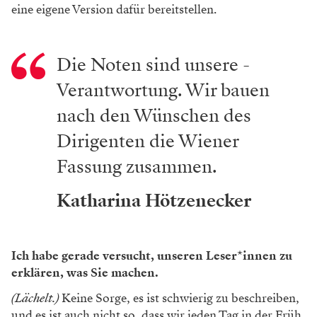
VON REDAKTION
Denn jede*r Dirigent*in und auch jede*r Regisseur*in
hat seine eigene Vorstellung, wie eine Oper gespielt
werden soll. Sie streichen Teile und sie lassen das
Orchester einmal lauter oder leiser spielen, einmal
schneller oder langsamer. Sie definieren den
Dreivierteltakt unterschiedlich: Einmal wird er, wie
beim Neujahrskonzert, verschmiert, dann wieder, wie
in der italienischen Oper, zum präzisen Umtata. Alles
Fälle für Katharina Hötzenecker. Sie ist diejenige, die
das, was sich Dirigent*innen vorstellen, umsetzt,
indem sie es in die Noten einträgt. Für jedes einzelne
Instrument. Für jede einzelne Stimme. 10 bis 15.000
Anmerkungen pro Oper macht sie in den