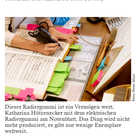
des Kopierers hat sich die Arbeit extrem
erleichtert.
Und Sie tragen jede dieser Änderungen händisch
ein?
Für jedes Instrument in jedes Pult, und es muss
fehlerlos sein. Wenn irgendwo ein Sprung falsch
eingetragen ist, dann spielt der Musiker oder eine
ganze Gruppe falsch, dann gibt es einen Schmiss. Viele
von diesen Wünschen und Anweisungen kann man
vorab eintragen, aber manche Dinge entwickeln sich
auch erst bei den Proben. Wenn etwa der Sänger
aufgrund des Bühnenbilds weiter hinten steht, dann
wird das Orchester heruntergeregelt, und diese
Lautstärkenvariation muss in jede Stimme eingetragen
werden. Nach dem Motto: „Achtung Leute, hier wird
es für den Sopran ein wenig schwierig! Bitte nicht so
laut spielen. Danke.“
(Grinst.)