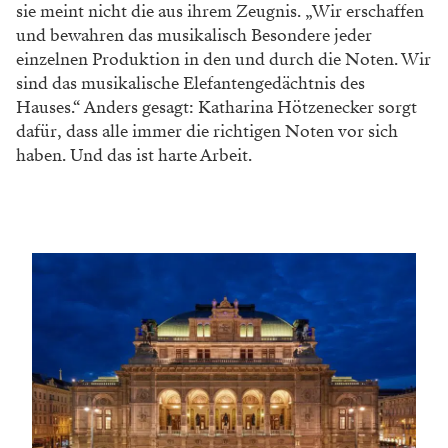
Das Türschild oben ist das Arbeitsmotto des
Teams: ­„Unmögliches wird sofort er­ledigt –
Wunder dauern etwas länger“. In Zeiten der Pan­
demie wurde vor allem der zweite Teil des Spruchs
zum Alltag.
Hier ist das Reich von Katharina ­Hötzenecker und
ihrem Team. Hier lagern die Noten von 475 Opern und
Balletten, teilweise noch versehen mit den
Anweisungen der Komponisten.
Das nächste Klischee muss aus dem Kopf verbannt
werden: Es geht um das Aussehen der dort arbeitenden
Menschen. Ich hoffe, Sie verzeihen die oberflächliche
Denke. Aber es ist uns passiert. In unserem Kopf war es
nämlich so: Ärmelschoner, Nickelbrillen, weiße Bärte,
verschmitztes, aber doch etwas weltfremdes Lächeln.
Katharina Hötzenecker ist nichts von alldem und dafür