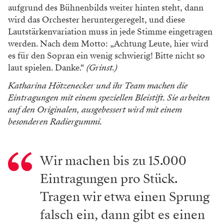
Es geht also darum, aus einem Stück etwas zu
machen, was anders klingt, weil es anders
interpretiert wird. Also wie mein Beispiel des
Dreivierteltakts, der, wenn er präzise gespielt wird,
völlig anders klingt als beim Neujahrskonzert.
Genau. Der Dreivierteltakt wird hier im Orchester­
graben gerne wie im Musikverein gespielt. Aber bei
diversen italienischen Opern ist es eben kein um-pa-
pa, um-pa-pa, sondern ein umtata, umtata. Wenn der
Dirigent es zackig will, dann müssen wir uns
überlegen, wie man das ins Notenblatt einträgt. Dazu
kommt, dass das Orchester philharmonisch spielt und
nicht immer die Musiker im Graben sitzen, die das
Stück geprobt haben. Es ist also umso wichtiger, dass
man die Änderungen so einträgt, dass jemand, der das
Stück nicht geprobt hat, es dann trotzdem so spielt,