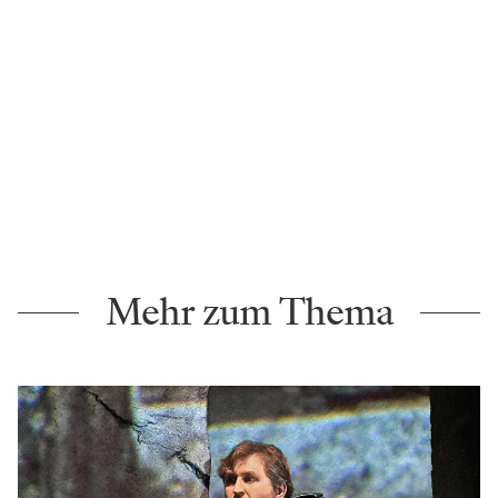
Hier kann ich alles anwenden, was ich gelernt habe. Als
Musikerin, weil ich weiß, wie ein Orchester
funktioniert. Als Musikwissenschaftlerin mit dem
historischen Wissen und als Rechtswissenschaftlerin
mit den Fragen zu Urheberrecht und Co. Das alles
kann ich hier ausleben, und das macht mich sehr
glücklich und auch privilegiert.
Foto: Peter Mayr