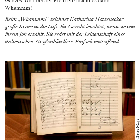
nach den ­Wünschen des
Dirigenten die Wiener
Fassung ­zusammen.
Katharina Hötzenecker
Ich habe gerade versucht, unseren Leser*innen zu
erklären, was Sie machen.
(Lächelt.)
Keine Sorge, es ist schwierig zu beschreiben,
und es ist auch nicht so, dass wir jeden Tag in der Früh
wissen, was wir tun werden. Die Noten, das ist unsere
Verantwortung. Wir sind die Hüter der
Hausfassungen. Wir stellen sie her, und wir hüten sie.
Daher sind wir nicht nur Notenbibliothek, wir sind
auch das Musikarchiv. Wir arbeiten also nicht nur
aktuell, sondern auch geschichtlich. Wir wissen also,