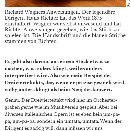
wie zum Beispiel
Plácido Domingo
1973 den Rodolfo
gesungen hat oder Edita Gruberová 1982 die Lucia.
Denn das ist auch etwas, was bei uns heute wie damals
jeden Abend für jeden Sänger oder jede Sängerin
vermerkt wird.
Hausfassung bedeutet …?
Als Laie stellt man sich vor, dass die Noten, die von
einem Verlag geliefert werden, fix und fertig sind und
dann nur mehr aufs Pult gelegt werden müssen. Dem
ist aber nicht so. Hier beginnt die Arbeit: Die Noten
werden an das Haus, an die Regie, an den Dirigenten
angepasst. Daher fange ich als Erstes mit dem
Dirigenten zu arbeiten an: Zuerst wird entschieden,
was für eine Fassung wir machen. Da gibt es bei den
Opern durchaus eine große Auswahl, vor allem bei den
älteren – so ungefähr bis Mitte des 19. Jahrhunderts.
Danach hat sich die Gattung Oper fixiert. Davor