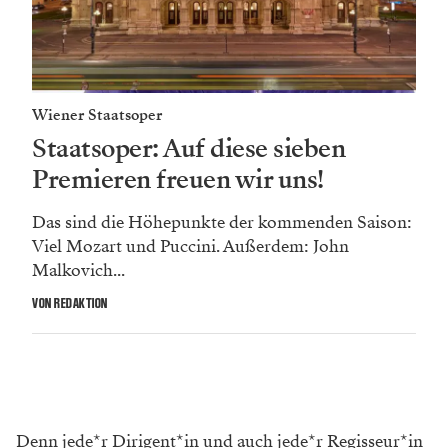
umso mehr: in der Nähe von Linz geboren,
aufgewachsen in einer musischen Familie – der Vater
und die Brüder waren bei den Sängerknaben.
Hötzenecker studiert zuerst Geige, dann
Musikwissenschaft sub auspiciis und zuletzt Jus.
„Die Noten sind unsere Verantwortung“, sagt sie, und
sie meint nicht die aus ihrem Zeugnis. „Wir erschaffen
und bewahren das musikalisch Besondere jeder
einzelnen Produktion in den und durch die Noten. Wir
sind das musikalische Elefantengedächtnis des
Hauses.“ Anders gesagt: Katharina Hötzenecker sorgt
dafür, dass alle immer die richtigen Noten vor sich
haben. Und das ist harte Arbeit.