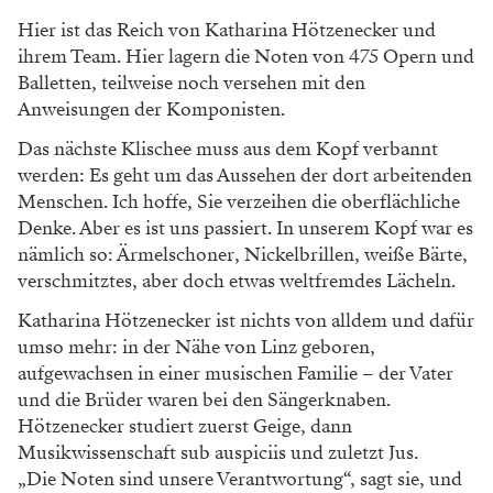
Stahltresor. Nein, auch der sieht nicht aus wie aus
einem „Harry Potter“-Film. Dafür ist er immer kühl,
um den Original-Opernpartituren ein längeres Leben
zu ermöglichen.
Foto: Peter Mayr