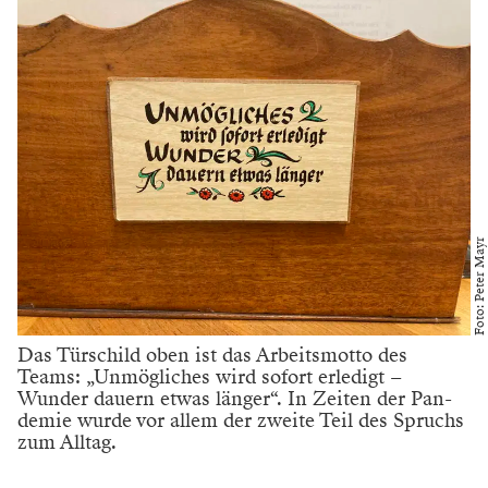
Aber alles der Reihe nach. Das Notenarchiv der
Wiener
Staatsoper
befindet sich im dritten Stock des Hauses
am Ring. Man zuckelt mit dem Lastenaufzug nach
oben. Geht über einen Gang mit Linoleumboden und
biegt dann links ab. Es sind vier Räume, alle sehr
nüchtern. Im größten der Zimmer stehen ganz
normale Baumarkt-Stellagen. Jeder Zweite, der
hierzulande einen Keller oder eine Garage besitzt, hat
das „Wenn nur eine Schraube nicht fest angezogen ist,
dann wackelt alles“-Modell.
Am Ende des Raumes auf der linken Seite ein