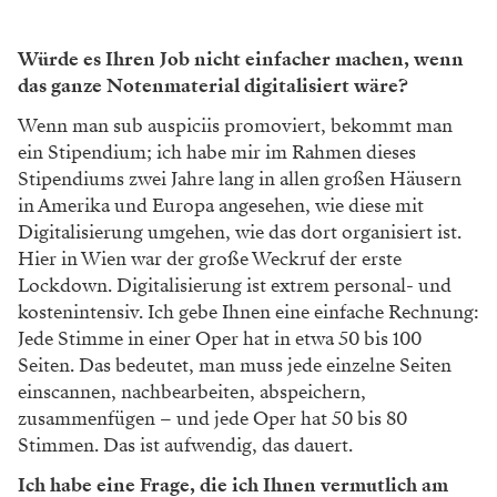
Katharina Hötzenecker und ihr Team machen die
Eintragungen mit einem speziellen Bleistift. Sie arbeiten
auf den Originalen, ausgebessert wird mit einem
besonderen Radiergummi.
Wir machen bis zu 15.000
Eintragungen pro Stück.
Tragen wir etwa einen Sprung
falsch ein, dann gibt es einen
Schmiss."
Katharina Hötzenecker
Wenn Sie immer auf den Originalen arbeiten: Wie