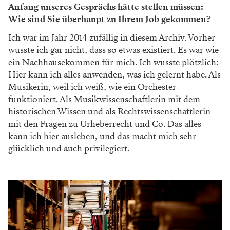
hält das Papier das auf Dauer aus?
Alles vor 1900 hat eine phänomenale Papierqualität.
Damals war der Druck einzigartig, so eine Qualität gibt
es nicht mehr. Andere Häuser beneiden uns um diese
Noten. Wir spielen die nach wie vor, die halten alles
aus. Schwierig ist das 20. Jahrhundert, vor allem die
Zwischenkriegszeit, da war die Papierqualität so
schlecht, dass viel mit der Zeit einfach zerbröselt. Ich
war im Übrigen total im Glück, als ich hier in der
Staatsoper den elektrischen Radiergummi entdeckt
habe
.
Davon gibt es leider weltweit nur mehr wenige
Stück, und er ist einfach der beste!
(Grinst.)