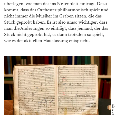
wurden Opern an Sänger und an lokale Gegebenheiten
angepasst.
Daher die Frage nach der Fassung. Nachdem diese
Entscheidung gefallen ist, bauen wir mit dem
Dirigenten, mit dem Regisseur, deren musikalische
Wünsche wir in das Notenmaterial übertragen, die
Fassung der Wiener Staatsoper zusammen. Der
spannendste Tag ist die erste Orchesterprobe, in der
alles zusammenkommt, all die verschiedenen
Meinungen. Also was auf der Bühne passiert. Wie die
Sänger das interpretieren, wie der Dirigent das macht.
Im Laufe der Proben wird daraus ein wunderbares
Ganzes. Und bei der Premiere macht es dann:
Whammm!
Beim „Whammm!“ zeichnet Katharina Hötzenecker
große Kreise in die Luft. Ihr Gesicht leuchtet, wenn sie von
ihrem Job erzählt. Sie redet mit der Leidenschaft eines
italienischen Straßenhändlers. Einfach mitreißend.