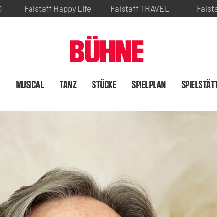
G
Falstaff Happy Life
Falstaff TRAVEL
Falst
R
MUSICAL
TANZ
STÜCKE
SPIELPLAN
SPIELSTÄT