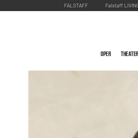
FALSTAFF
Falstaff LIVIN
OPER
THEATE