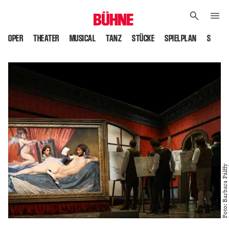
OPER
THEATER
MUSICAL
TANZ
STÜCKE
SPIELPLAN
SPIELS
Foto: Barbara Pálffy