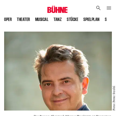
OPER
THEATER
MUSICAL
TANZ
STÜCKE
SPIELPLAN
SPIELS
Foto: Peter Strobl