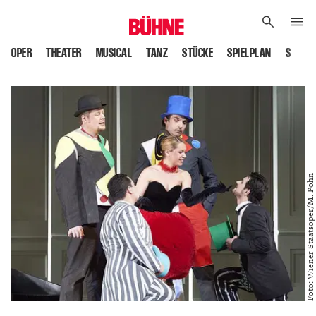
OPER
THEATER
MUSICAL
TANZ
STÜCKE
SPIELPLAN
SPIELS
Foto: Wiener Staatsoper/M. Pöhn