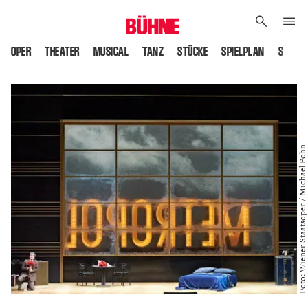
OPER
THEATER
MUSICAL
TANZ
STÜCKE
SPIELPLAN
SPIELS
Foto: Wiener Staatsoper / Michael Pöhn