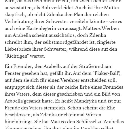
wird, da das Geld nicht reicht, um zwei Töchter schön
auszustatten, als Bub verkleidet. Auch ist ihre Mutter
skeptisch, ob nicht Zdenka den Plan der reichen
Verheiratung ihrer Schwester vereiteln könnte - wie es
auch eine Kartenlegerin voraussagt. Matteos Werben
um Arabella scheint aussichtslos, doch Zdenka
schreibt ihm, der selbstmordgefährdet ist, fingierte
Liebesbriefe ihrer Schwester, während diese auf den
"Richtigen" wartet.
Ein Fremder, den Arabella auf der Straße und am
Fenster gesehen hat, gefällt ihr. Auf dem "Fiaker-Ball",
auf dem sie sich für einen Verehrer entscheiden soll,
entpuppt sich dieser als der reiche Erbe eines Freundes
ihres Vaters, dem dieser geschrieben und ein Bild von
Arabella gesandt hatte. Er heißt Mandryka und ist zur
Freude des Vaters steinreich. Schon scheint die Ehe
beschlossen, als Zdenka noch einmal Wirren
hineinbringt. Sie hat Matteo den Schlüssel zu Arabellas
Zimmer gegeben, ihn dort aber im Dunklen selbst