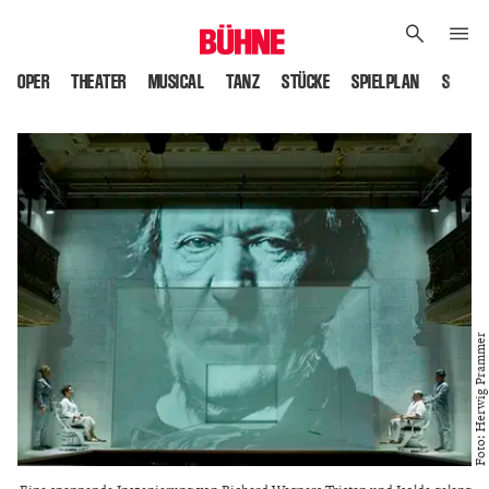
OPER
THEATER
MUSICAL
TANZ
STÜCKE
SPIELPLAN
SPIELS
Foto: Herwig Prammer