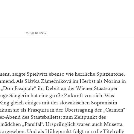
WERBUNG
ment,
zeigte Spielwitz ebenso wie herrliche Spitzen­töne,
ehmend. Als Slávka Zámečníková im Herbst als Norina in
n „Don Pasquale“ ihr Debüt an der Wiener Staatsoper
unge Sängerin hat eine große Zukunft vor sich. Was
g gleich einiges mit der slowakischen Sopra­nistin
blikum sie als Frasquita in der Übertragung der „Carmen“
er­-Abend des Staatsballetts; zum Zeitpunkt des
n­mädchen „Parsifal“. Ursprünglich ­waren auch Musetta
 vorgesehen. Und als Höhepunkt folgt nun die Titel­rolle