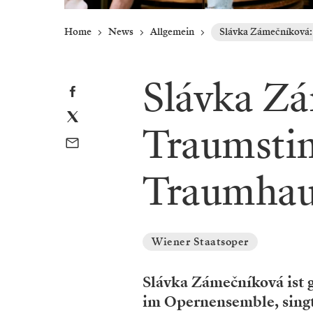
Home
News
Allgemein
Slávka Zámečníková
Slávka Z
Traumsti
Traumhau
Wiener Staatsoper
Slávka Zámečníková ist 
im Opernensemble, singt 