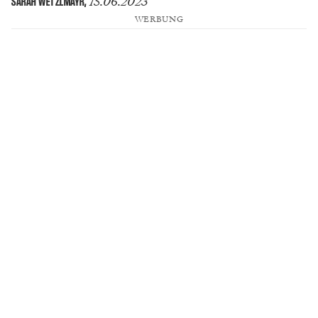
15.06.2023
SARAH WETZLMAYR
,
WERBUNG