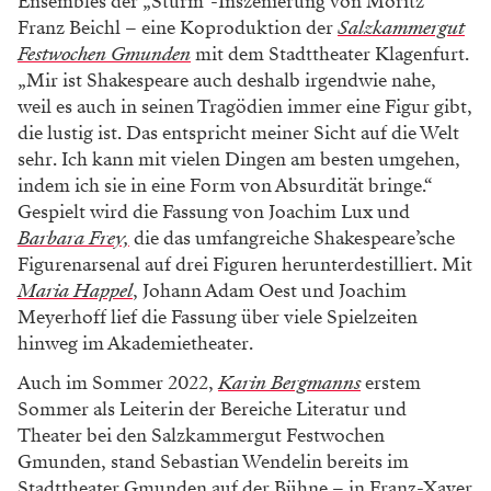
Ensembles der „Sturm“-Inszenierung von Moritz
Franz Beichl – eine Koproduktion der
Salzkammergut
Festwochen Gmunden
mit dem Stadttheater Klagenfurt.
„Mir ist Shakespeare auch deshalb irgendwie nahe,
weil es auch in seinen Tragödien immer eine Figur gibt,
die lustig ist. Das entspricht meiner Sicht auf die Welt
sehr. Ich kann mit vielen Dingen am besten umgehen,
indem ich sie in eine Form von Absurdität bringe.“
Gespielt wird die Fassung von Joachim Lux und
Barbara Frey,
die das umfangreiche Shakespeare’sche
Figurenarsenal auf drei Figuren herunterdestilliert. Mit
Maria Happel
, Johann Adam Oest und Joachim
Meyerhoff lief die Fassung über viele Spielzeiten
hinweg im Akademietheater.
Auch im Sommer 2022,
Karin Bergmanns
erstem
Sommer als Leiterin der Bereiche Literatur und
Theater bei den Salzkammergut Festwochen
Gmunden, stand Sebastian Wendelin bereits im
Stadttheater Gmunden auf der Bühne – in Franz-Xaver