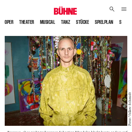
OPER
THEATER
MUSICAL
TANZ
STÜCKE
SPIELPLAN
SPIELS
Foto: Volker Schmidt