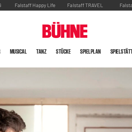
G
Falstaff Happy Life
Falstaff TRAVEL
Falst
R
MUSICAL
TANZ
STÜCKE
SPIELPLAN
SPIELSTÄT