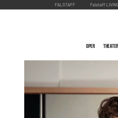
FALSTAFF
Falstaff LIVIN
OPER
THEATE