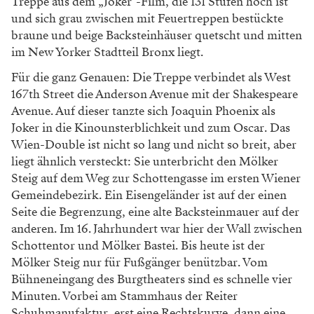
Treppe aus dem „­Joker“-Film, die 131 Stufen hoch ist
und sich grau zwischen mit Feuertreppen bestückte
braune und beige Backsteinhäuser quetscht und mitten
im New Yorker Stadtteil Bronx liegt.
Für die ganz Genauen: Die Treppe verbindet als West
167th Street die Anderson Avenue mit der Shakespeare
Avenue. Auf dieser tanzte sich Joaquin Phoenix als
Joker in die Kinounsterblichkeit und zum Oscar. Das
Wien-Double ist nicht so lang und nicht so breit, aber
liegt ähnlich versteckt: Sie unterbricht den Mölker
Steig auf dem Weg zur Schottengasse im ersten Wiener
Gemeindebezirk. Ein Eisengeländer ist auf der einen
Seite die Begrenzung, eine alte Backsteinmauer auf der
anderen. Im 16. Jahrhundert war hier der Wall zwischen
Schottentor und Mölker Bastei. Bis heute ist der
Mölker Steig nur für Fußgänger benützbar. Vom
Bühneneingang des Burg­theaters sind es schnelle vier
Minuten. Vorbei am Stammhaus der Reiter
Schuhmanufaktur, erst eine Rechtskurve, dann eine