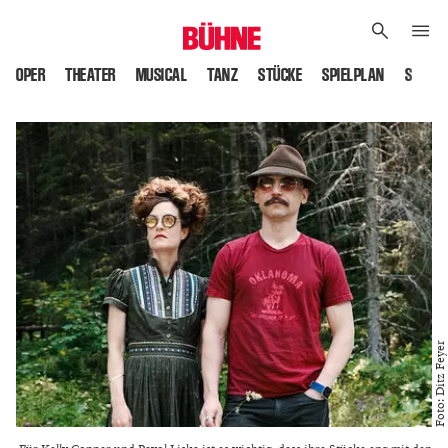
OPER
THEATER
MUSICAL
TANZ
STÜCKE
SPIELPLAN
SPIELS
Foto: Ditz Feyer