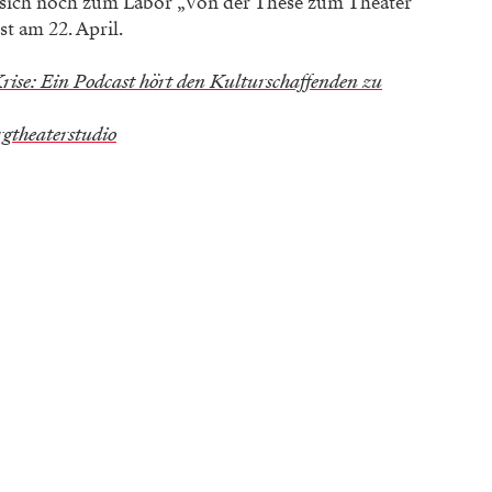
n sich noch zum Labor „Von der These zum Theater
st am 22. April.
ise: Ein Podcast hört den Kulturschaffenden zu
rgtheaterstudio