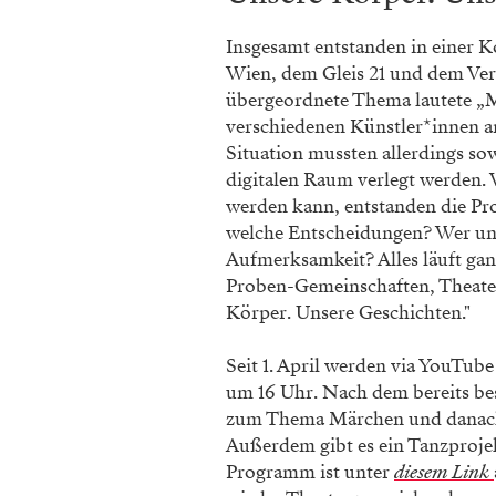
Insgesamt entstanden in einer 
Wien, dem Gleis 21 und dem Ver
übergeordnete Thema lautete „M
verschiedenen Künstler*innen an
Situation mussten allerdings sow
digitalen Raum verlegt werden.
werden kann, entstanden die Pro
welche Entscheidungen? Wer un
Aufmerksamkeit? Alles läuft ganz
Proben-Gemeinschaften, Theater
Körper. Unsere Geschichten."
Seit 1. April werden via YouTube
um 16 Uhr. Nach dem bereits bes
zum Thema Märchen und danach e
Außerdem gibt es ein Tanzproj
Programm ist unter
diesem Link