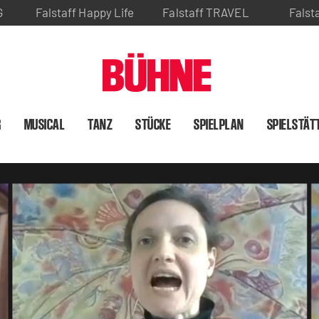
G
Falstaff Happy Life
Falstaff TRAVEL
Falst
R
MUSICAL
TANZ
STÜCKE
SPIELPLAN
SPIELSTÄT