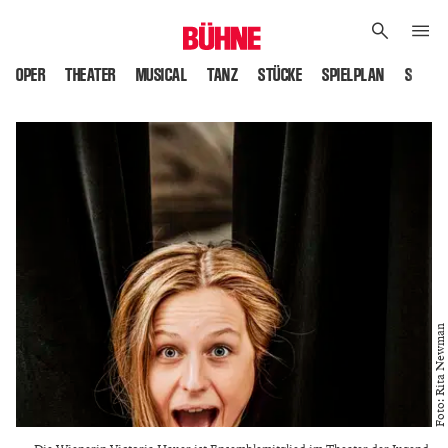
OPER
THEATER
MUSICAL
TANZ
STÜCKE
SPIELPLAN
SPIELS
Foto: Rita Newman