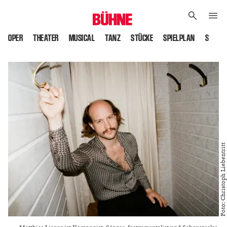
OPER
THEATER
MUSICAL
TANZ
STÜCKE
SPIELPLAN
SPIELS
Foto: Christoph Liebentritt