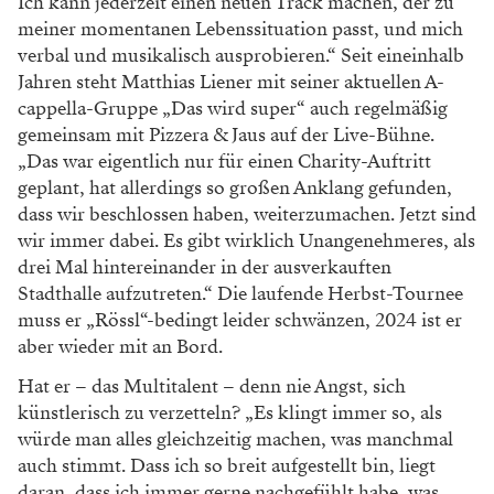
Ich kann jederzeit einen neuen Track machen, der zu
meiner momentanen Lebenssituation passt, und mich
verbal und musikalisch ausprobieren.“ Seit eineinhalb
Jahren steht Matthias Liener mit seiner aktuellen A-
cappella-Gruppe „Das wird super“ auch regelmäßig
gemeinsam mit Pizzera & Jaus auf der Live-Bühne.
„Das war eigentlich nur für einen Charity-Auftritt
geplant, hat allerdings so großen Anklang gefunden,
dass wir beschlossen haben, weiterzumachen. Jetzt sind
wir immer dabei. Es gibt wirklich Unangenehmeres, als
drei Mal hintereinander in der ausverkauften
Stadthalle aufzutreten.“ Die laufende Herbst-Tournee
muss er „Rössl“-bedingt leider schwänzen, 2024 ist er
aber wieder mit an Bord.
Hat er – das Multitalent – denn nie Angst, sich
künstlerisch zu verzetteln? „Es klingt immer so, als
würde man alles gleichzeitig machen, was manchmal
auch stimmt. Dass ich so breit aufgestellt bin, liegt
daran, dass ich immer gerne nachgefühlt habe, was