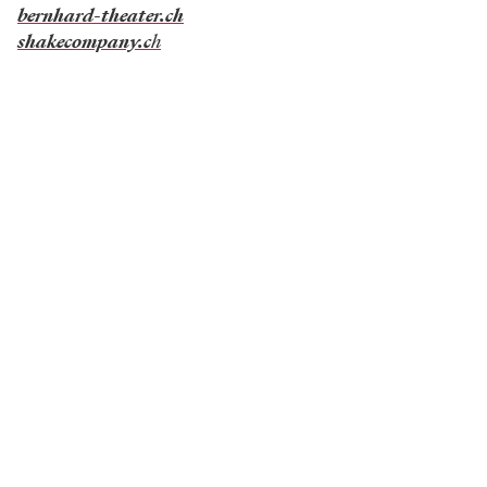
bernhard-theater.ch
shakecompany.c
h