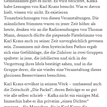
Gemeinsames gibt es nicht. Es wird berichtet, Kafka
habe Lesungen von Karl Kraus besucht. Was er davon
hielt, wissen wir nicht. Es existieren
Tonaufzeichnungen von diesen Veranstaltungen. Die
männlichen Stimmen waren zu jener Zeit höher als
heute, denken wir an die Radiosendungen von Thomas
Mann, dennoch dürfte die piepsende Fistelstimme von
Karl Kraus auch zu seiner Zeit unvergleichlich gewesen
sein. Zusammen mit dem hysterischen Pathos ergab
sich eine Gefühlslage, die die Zuhörer in zwei Gruppen
spaltete: in jene, die jubilierten und sich in der
Vergottung ihres Idols bestätigt sahen, und in die
Gruppe derer, die nie wieder eine Veranstaltung dieses
gloriosen Besserwissers besuchten.
Karl Kraus erwähnt in seinem Werk – umfassend auch
die Zeitschrift „Die Fackel“, deren Beiträge er so gut
wie alle selber schrieb – Kafka nicht ein einziges Mal.
Immerhin habe er ihn privatim „einen Dichter“
genannt – für Menschen, die in Karl Kraus die