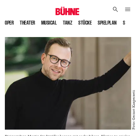
OPER
THEATER
MUSICAL
TANZ
STÜCKE
SPIELPLAN
SPIELS
Foto: Gernot Kaspersetz