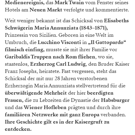
Medienereignis,
das
Mark Twain
vom Fenster seines
Hotels am
Neuen Markt
verfolgte und kommentierte.
Weit weniger bekannt ist das Schicksal von
Elisabeths
Schwägerin Maria Annunziata
(1843–1871),
Prinzessin von Sizilien. Geboren in eine Welt im
Umbruch, die
Lucchino Visconti
in
„Il Gattopardo“
filmisch einfing,
musste sie mit ihrer Familie vor
Garibaldis Truppen nach Rom fliehen
, wo sie,
staatenlos,
Erzherzog Carl Ludwig
, den Bruder Kaiser
Franz Josephs, heiratete. Fast vergessen, steht das
Schicksal der mit nur 28 Jahren verstorbenen
Erzherzogin Maria Annunziata stellvertretend für die
überwältigende Mehrheit
der hier
beerdigten
Frauen,
die zu Lebzeiten die Dynastie der
Habsburger
und das
Wiener Hofleben
prägten und durch ihre
familiären Netzwerke mit ganz Europa
verbanden.
Ihre Geschichte gilt es in der Kaisergruft zu
entdecken.