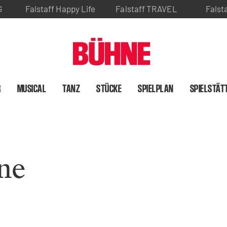
G
Falstaff Happy Life
Falstaff TRAVEL
Falst
R
MUSICAL
TANZ
STÜCKE
SPIELPLAN
SPIELSTÄT
ne