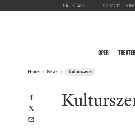
FALSTAFF
Falstaff LIVIN
OPER
THEATE
Home
News
Kulturszene
Kultursze