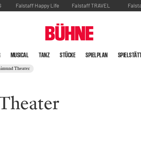
G
Falstaff Happy Life
Falstaff TRAVEL
Falst
R
MUSICAL
TANZ
STÜCKE
SPIELPLAN
SPIELSTÄT
imund Theater
Theater