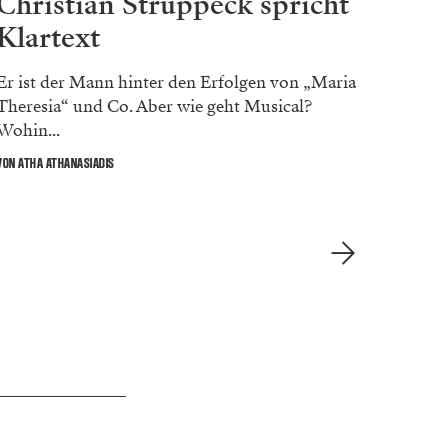
Christian Struppeck spricht
Die
Klartext
Dis
Er ist der Mann hinter den Erfolgen von „Maria
Für vie
Theresia“ und Co. Aber wie geht Musical?
Zeiten
Wohin...
VON KLAU
VON ATHA ATHANASIADIS