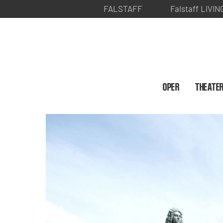
FALSTAFF
Falstaff LIVIN
OPER
THEATE