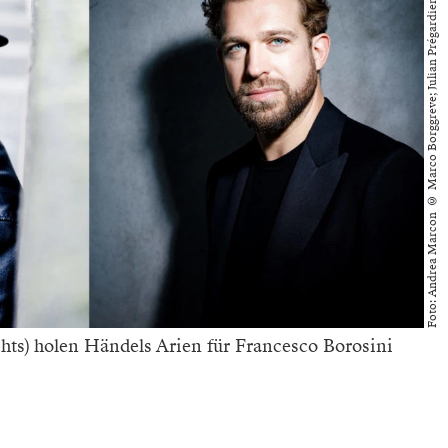
Foto: Andrea Marcon © Marco Borggreve; Julian Prégardien © Peter Rigaud
hts) holen Händels Arien für Francesco Borosini