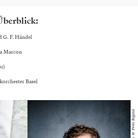
Überblick:
d G. F. Händel
a Marcon
or)
korchester Basel