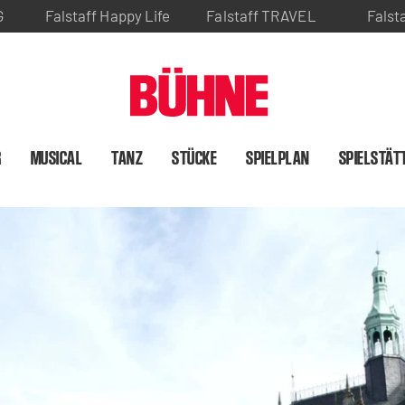
G
Falstaff Happy Life
Falstaff TRAVEL
Falst
R
MUSICAL
TANZ
STÜCKE
SPIELPLAN
SPIELSTÄT