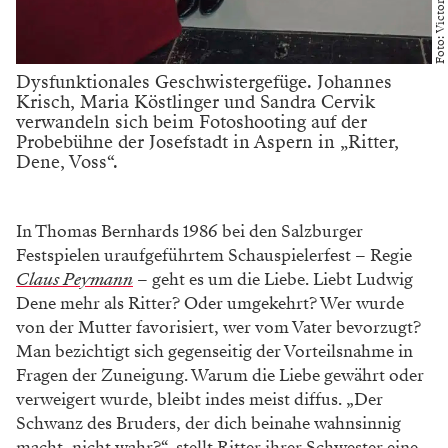
Dysfunktionales Geschwistergefüge. Johannes
Krisch, Maria Köstlinger und Sandra Cervik
verwandeln sich beim Fotoshooting auf der
Probebühne der Josefstadt in Aspern in „Ritter,
Dene, Voss“.
In Thomas Bernhards 1986 bei den Salzburger
Festspielen uraufgeführtem Schauspielerfest – Regie
Claus Peymann
– geht es um die Liebe. Liebt Ludwig
Dene mehr als Ritter? Oder umgekehrt? Wer wurde
von der Mutter favorisiert, wer vom Vater bevorzugt?
Man bezichtigt sich gegenseitig der Vorteilsnahme in
Fragen der Zuneigung. Warum die Liebe gewährt oder
verweigert wurde, bleibt indes meist diffus. „Der
Schwanz des Bruders, der dich beinahe wahnsinnig
macht, nicht wahr?“, stellt Ritter ihrer Schwester eine