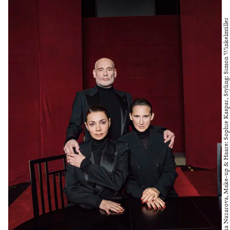
Foto: Victoria Nazarova, Make-up & Haare: Sophie Kaspar, Styling: Simon Winkelmüller