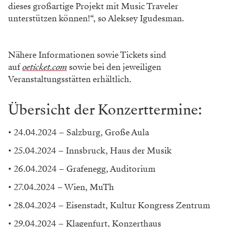
Foto: Jana Hila
Hier trifft Jazz auf Klassik.
Sowohl auf lokaler als auch internationaler Ebene
bietet Music Traveler mittlerweile eine umfassende
Palette von Dienstleistungen an, die für Musikerinnen
und Musiker unverzichtbar sind – dies schließt auch
die Unterstützung für die aktuelle Tour von Schime &
Muzikon ein: „Ich finde die einzigartige Mischung von
Schime & Muzikon äußerst faszinierend und eine