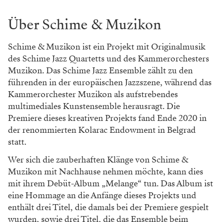
improvisatorische Freiheit des Jazz sowie die
mitreißenden Rhythmen und Melodien der Balkan-
Volksmusik. Luka Ignjatović, Saxophonist und
Komponist des Projekts: „Das Schönste an dieser
Zusammenarbeit ist, dass wir durch die Kombination
von Jazzquartett und Streichorchester eine
unglaubliche Palette von Klangwelten erzeugen
können, die sonst unvorstellbar wäre. Das ist die neue
Grenze, nach der wir die ganze Zeit gestrebt haben.“
Milos Jovanovic, Leiter des Muzikon Orchesters,
ergänzt: „Die Zusammenarbeit von Schime & Muzikon
ist eine außergewöhnliche Erfahrung, die den
Musikern aus verschiedenen Kulturen hilft, einander
besser zu verstehen. Das Ergebnis ist ein authentisches,
künstlerisches und spannendes Konzertprojekt, bei
dem alle Mitwirkenden das Beste aus ihren eigenen
Welten und Erfahrungen eingebracht haben. Dieses
Projekt stellt die Geschichte dieser kreativen Reise