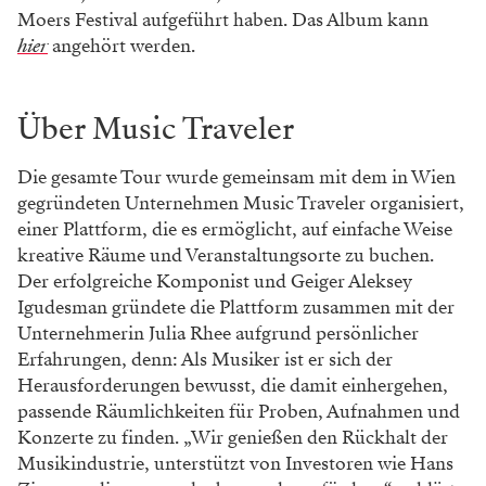
dar.“ Mit dem nordmazedonischen Arrangeur Vladimir
Nikolov und Arrangeurin und Komponistin Ana
Krstajić an der Spitze des kreativen Prozesses
verspricht die Österreich-Tour von Schime & Muzikon
ein unvergessliches Erlebnis für Musikliebhaber und
Kulturinteressierte gleichermaßen.
Über Schime & Muzikon
Schime & Muzikon ist ein Projekt mit Originalmusik
des Schime Jazz Quartetts und des Kammerorchesters
Muzikon. Das Schime Jazz Ensemble zählt zu den
führenden in der europäischen Jazzszene, während das
Kammerorchester Muzikon als aufstrebendes
multimediales Kunstensemble herausragt. Die
Premiere dieses kreativen Projekts fand Ende 2020 in
der renommierten Kolarac Endowment in Belgrad