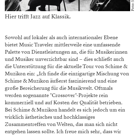
Unternehmerin Julia Rhee aufgrund persönlicher
Erfahrungen, denn: Als Musiker ist er sich der
Herausforderungen bewusst, die damit einhergehen,
passende Räumlichkeiten für Proben, Aufnahmen und
Konzerte zu finden. „Wir genießen den Rückhalt der
Musikindustrie, unterstützt von Investoren wie Hans
Zimmer, die an uns glauben und uns fördern“, erklärt
Aleksey Igudesman. Einer der illustren „Chief
Ambassadors“ von Music Traveler, der Singer-
Songwriter Billy Joel, beschreibt das Konzept hinter
der Plattform folgendermaßen: „Wenn man mit einer
App eine Pizza bestellen kann, warum dann nicht auch
einen Raum zum Musizieren?“