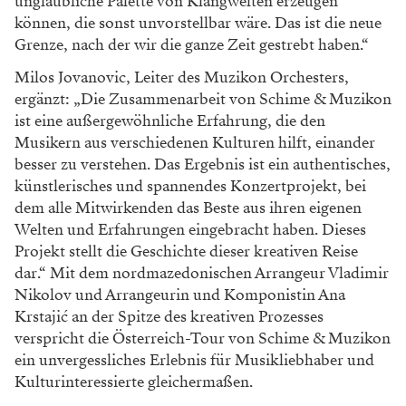
Mit meiner Anmeldung erkläre ich mich einverstanden, dass die Falstaff
Verlags-Gesellschaft m.b.H. meine Daten zur Serviceverbesserung und zum
Versand des Newsletters speichert und verarbeitet. Ich kann den Newsletter
jederzeit per Abmeldelink im Newsletter oder formlos per E-Mail an
widerruf@falstaff.com
abbestellen. Weitere Informationen über die
Verarbeitung personenbezogener Daten finde ich in der
Datenschutzerklärung
.
NEWSLETTER ABONNIEREN
Tiefe, Freiheit & Rhythmus
Die originellen Kompositionen stammen von den
beiden Komponisten Luka Ignjatović und Sava Miletić.
Des Weiteren werden Arrangements für das
Streichorchester von den angesehenen Komponisten
Vladimir Nikolov und Ana Krstajić liebevoll gestaltet.
Das Ensemble verbindet auf einzigartige Weise die
harmonische Tiefe der europäischen Klassik, die