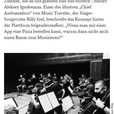
statt.
Wer sich die zauberhaften Klänge von Schime &
Muzikon mit Nachhause nehmen möchte, kann dies
mit ihrem Debüt-Album „Melange“ tun. Das Album ist
eine Hommage an die Anfänge dieses Projekts und
enthält drei Titel, die damals bei der Premiere gespielt
wurden, sowie drei Titel, die das Ensemble beim
Moers Festival aufgeführt haben. Das Album kann
hier
angehört werden.
Über Music Traveler
Die gesamte Tour wurde gemeinsam mit dem in Wien
gegründeten Unternehmen Music Traveler organisiert,
einer Plattform, die es ermöglicht, auf einfache Weise
kreative Räume und Veranstaltungsorte zu buchen.
Der erfolgreiche Komponist und Geiger Aleksey
Igudesman gründete die Plattform zusammen mit der