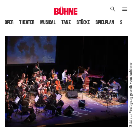
OPER
THEATER
MUSICAL
TANZ
STÜCKE
SPIELPLAN
SPIELS
Bild zur Verfügung gestellt vom Anbieter