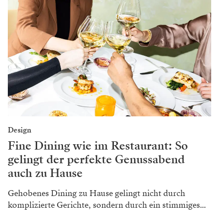
auf
oeticket.com
sowie bei den jeweiligen
Veranstaltungsstätten erhältlich.
Übersicht der Konzerttermine:
• 24.04.2024 – Salzburg, Große Aula
• 25.04.2024 – Innsbruck, Haus der Musik
• 26.04.2024 – Grafenegg, Auditorium
• 27.04.2024 – Wien, MuTh
• 28.04.2024 – Eisenstadt, Kultur Kongress Zentrum
• 29.04.2024 – Klagenfurt, Konzerthaus
• 30.04.2024 – Graz, Orpheum