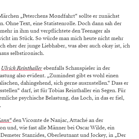
ärchen „Peterchens Mondfahrt“ sollte er zunächst
n. Ohne Text, eine Statistenrolle. Doch dann sah der
mehr in ihm und verpflichtete den Teenager als
cht im Stück. So würde man mich heute nicht mehr
h eher der junge Liebhaber, was aber auch okay ist, ich
haus selbstironisch.
l
Ulrich Reinthaller
ebenfalls Schauspieler in der
lastung also evident. „Zumindest gibt es wohl einen
lischen, dahingehend, sich gerne auszustellen.“ Dass er
tellen“ darf, ist für Tobias Reinthaller ein Segen. Für
mliche psychische Belastung, das Loch, in das er fiel,
.
Mann“
den Vicomte de Nanjac, Attaché an der
on und, wie fast alle Männer bei Oscar Wilde, ein
s Demeter Stanzides, Oberleutnant und Jockey, in „Der