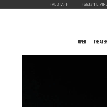
FALSTAFF
Falstaff LIVIN
OPER
THEATE