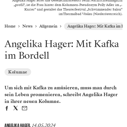
Angelika Hager leitet das Gesellschafts­ressort beim Nachrichtenmagazin
„profil“, ist die Frau hinter dem Kolumnen-Pseudo­nym Polly Adler im „­
Kurier“ und ­gestaltet das Theaterfestival „Schwimmender Salon“
im Thermalbad Vöslau (Nieder­österreich).
Home
News
Allgemein
Angelika Hager: Mit Kafka im Bor
Angelika Hager: Mit Kafka
im Bordell
Kolumne
Um sich mit Kafka zu amüsieren, muss man durch
sein Leben promenieren, schreibt Angelika Hager
in ihrer neuen Kolumne.
14.05.2024
ANGELIKA HAGER
,