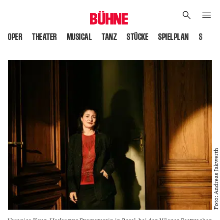
OPER
THEATER
MUSICAL
TANZ
STÜCKE
SPIELPLAN
SPIELS
Foto: Andreas Jakwerth