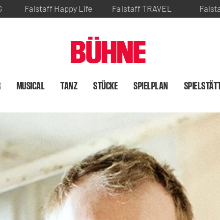
G
Falstaff Happy Life
Falstaff TRAVEL
Falst
R
MUSICAL
TANZ
STÜCKE
SPIELPLAN
SPIELSTÄT