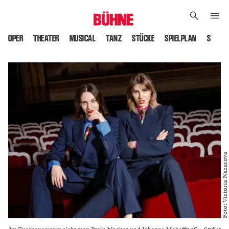
OPER
THEATER
MUSICAL
TANZ
STÜCKE
SPIELPLAN
SPIELS
Foto: Victoria Nazarova