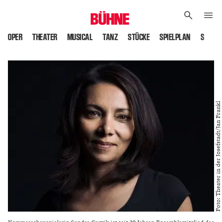
OPER
THEATER
MUSICAL
TANZ
STÜCKE
SPIELPLAN
SPIELS
Foto: Theater in der Josefstadt/Jan Frankl