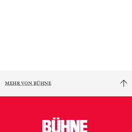
Gewinnspiel: Exklusive Führung mit
Anna Viebrock im Mumok
Bühnenbildnerin Anna Viebrock führt am 11.
September durch die von ihr gestaltete...
VON REDAKTION
1
/
12