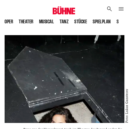
OPER
THEATER
MUSICAL
TANZ
STÜCKE
SPIELPLAN
SPIELS
Foto: Lukas Gansterer